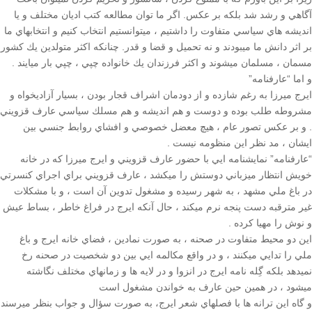
آگاهي و رشد شد بلكه بر عكس. اگر ما توان مطالعه كتب اديان مختلف و يا
Galas
انديشه هاي سياسي متفاوت را داشتيم ، ميتوانستيم انتخاب كنيم و انتخابهاي ما
بر اثر دانش ما ميبودند و نه تحميل و قضا و قدر. چنانكه اكثر متولدین يك كشور
Soiree
مسمان ، مسلمان ميشوند و اكثر فرزندان يك خانواده چپي ، چپي بار ميايند .
2019
و اما “عارفنامه”
Soiree
ايرج ميرزا به رغم شازده و از دودمان اشراف قجار بودن ، بسيار آزاديخواه و
2017
مشروطه طلب بوده و دوست و هم انديشه و هم مسلك سياسي عارف قزويني
Soiree
. و بر عكس تصور عام ، هيچ معضل خصوصي و افشاي روابط جنسي بين
2015
ايشان ، مد نظر اين منظومه نيست .
Soiree
“عارفنامه” نمايشنامه ايي با حضور عارف قزويني و ايرج ميرزا كه در خانه
2013
خويش انتظار ميزباني دوستش را ميكشد ، عارف قزويني براي اجراي كنسرتي
Soiree
در باغ ملي مشهد ، به شهر رسيده و مشغول تدوين آن است ، و با مشكلات
2011
غير مترقبه دست پنجه نرم ميكند ، حال آنكه ايرج در فراغ خاطر ، بساط عيش
و نوش را مهيا كرده .
Collaborations
اين دو محيط متفاوت در صحنه ، به صورت نمادين ، فضاي خانه ايرج و باغ
ملي را تدايي ميكنند ، و در واقع مكالمه ايي بين دو شخصيت در صحنه رخ
iBRIDGE
نميدهد بلكه گِله نامه ايرج در انزوا و در لايه ها و زمانهاي مختلف نگاشته
Toronto
ميشود ، در همين حين عارف به خواندن مشغول است
-
و گاه اين ترانه ها با فصلهاي شعر ايرج، به صورت سؤال و جواب بنظر ميرسند