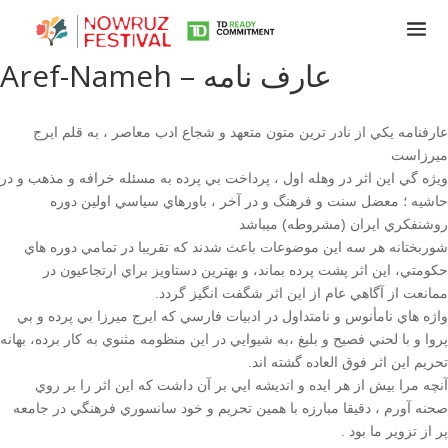
Aref-Nameh – عارف نامه
عارفنامه يكي از نادر ترين متون متعهد و شجاع ادب معاصر ، به قلم ايرج
ميرزاست
ويژه گي اين اثر در وهله اول ، پرداخت بي پرده به مسئله خرافه و مذهب و در
حاشيه ؛ معضل سنت و فرهنگ و در آخر ، باورهاي سياسي اولين دوره
روشنفكري ايران (مشروطه) ميباشد
شوربختانه هر سه اين موضوعات باعث شدند كه تقريبا در تمامي دوره هاي
حكومتي، اين اثر پشت پرده بماند، و بهترين دستاويز براي ارتجاعيون در
ممانعت از آگاهي عام از اين اثر شگفت انگيز گردد.
Tirgan
واژه هاي نامأنوس و نامتداول در ادبيات فارسي كه ايرج ميرزا بي پرده و بي
Summer
پروا و با لحني فصيح و بليغ ،به شيوايي در اين منظومه مثنوي به كار برده، بهانه
Festivals
تحريم اين اثر فوق العاده گشته اند.
آنچه مرا بيش از هر ايده و انديشه ايي بر آن داشت كه اين اثر را بر روي
Tirgan
صحنه آورم ، دقيقا مبارزه با همين تحريم و خود سانسوري فرهنگي در جامعه
2019
پر از تزوير ما بود .