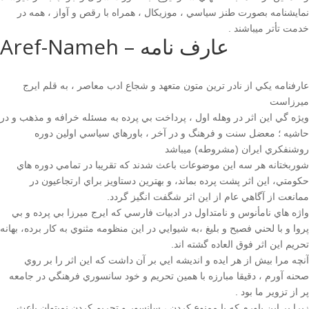
2019
نمايشنامه بصورت طنز سياسي ، موزيكال ، همراه با رقص و آواز ، همه در
Nowruz
خدمت تأتر ميباشند .
Aref-Nameh – عارف نامه
2018
Nowruz
2017
عارفنامه يكي از نادر ترين متون متعهد و شجاع ادب معاصر ، به قلم ايرج
Nowruz
ميرزاست
2006
ويژه گي اين اثر در وهله اول ، پرداخت بي پرده به مسئله خرافه و مذهب و در
Yalda
حاشيه ؛ معضل سنت و فرهنگ و در آخر ، باورهاي سياسي اولين دوره
Celebrations
روشنفكري ايران (مشروطه) ميباشد
شوربختانه هر سه اين موضوعات باعث شدند كه تقريبا در تمامي دوره هاي
Yalda
حكومتي، اين اثر پشت پرده بماند، و بهترين دستاويز براي ارتجاعيون در
Night
ممانعت از آگاهي عام از اين اثر شگفت انگيز گردد.
2020
واژه هاي نامأنوس و نامتداول در ادبيات فارسي كه ايرج ميرزا بي پرده و بي
Yalda
پروا و با لحني فصيح و بليغ ،به شيوايي در اين منظومه مثنوي به كار برده، بهانه
Night
تحريم اين اثر فوق العاده گشته اند.
2018
آنچه مرا بيش از هر ايده و انديشه ايي بر آن داشت كه اين اثر را بر روي
Yalda
صحنه آورم ، دقيقا مبارزه با همين تحريم و خود سانسوري فرهنگي در جامعه
Night
پر از تزوير ما بود .
2012
زيرا بر اين باورم كه با ممنوع كردن ، سانسور و تحريم كردن نميتوان باعث