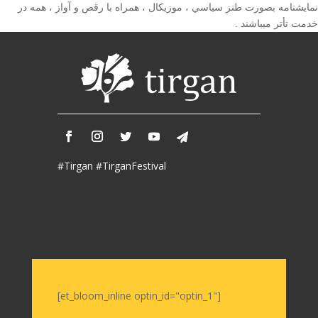
2019
نمايشنامه بصورت طنز سياسي ، موزيكال ، همراه با رقص و آواز ، همه در
Iranian
خدمت تأتر ميباشند .
Intellectuals
-
2019
Special
Events
Tirgan
Kids
#Tirgan #TirganFestival
Time
Golnar
&
Mahan
Trio
Concert
-
2018
[et_bloom_inline optin_id="optin_1"]
Mohsen