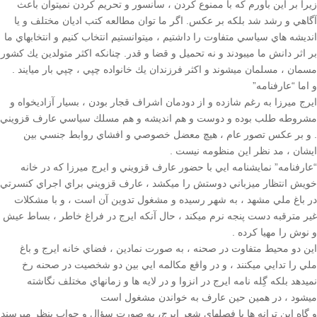
Tirgan
زيرا بر اين باورم كه با ممنوع كردن ، سانسور و تحريم كردن نميتوان باعث
2017
آگاهي و رشد شد بلكه بر عكس. اگر ما توان مطالعه كتب اديان مختلف و يا
Tirgan
انديشه هاي سياسي متفاوت را داشتيم ، ميتوانستيم انتخاب كنيم و انتخابهاي ما
2015
بر اثر دانش ما ميبودند و نه تحميل و قضا و قدر. چنانكه اكثر متولدین يك كشور
Tirgan
مسمان ، مسلمان ميشوند و اكثر فرزندان يك خانواده چپي ، چپي بار ميايند .
2013
و اما “عارفنامه”
Tirgan
ايرج ميرزا به رغم شازده و از دودمان اشراف قجار بودن ، بسيار آزاديخواه و
2011
مشروطه طلب بوده و دوست و هم انديشه و هم مسلك سياسي عارف قزويني
Tirgan
. و بر عكس تصور عام ، هيچ معضل خصوصي و افشاي روابط جنسي بين
2008
ايشان ، مد نظر اين منظومه نيست .
“عارفنامه” نمايشنامه ايي با حضور عارف قزويني و ايرج ميرزا كه در خانه
Nowruz
خويش انتظار ميزباني دوستش را ميكشد ، عارف قزويني براي اجراي كنسرتي
Spring
در باغ ملي مشهد ، به شهر رسيده و مشغول تدوين آن است ، و با مشكلات
Festivals
غير مترقبه دست پنجه نرم ميكند ، حال آنكه ايرج در فراغ خاطر ، بساط عيش
و نوش را مهيا كرده .
Nowruz
اين دو محيط متفاوت در صحنه ، به صورت نمادين ، فضاي خانه ايرج و باغ
2021
ملي را تدايي ميكنند ، و در واقع مكالمه ايي بين دو شخصيت در صحنه رخ
Nowruz
نميدهد بلكه گِله نامه ايرج در انزوا و در لايه ها و زمانهاي مختلف نگاشته
2020
ميشود ، در همين حين عارف به خواندن مشغول است
Nowruz
و گاه اين ترانه ها با فصلهاي شعر ايرج، به صورت سؤال و جواب بنظر ميرسند