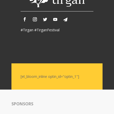
#Tirgan #TirganFestival
[et_bloom_inline optin_id="optin_1"]
SPONSORS