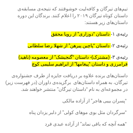
تیم‌های تیرگان و کافه‌لیت خوشوقتند که نتیجه‌ی مسابقه‌ی
Tirgan
داستان کوتاه تیرگان ۲۰۱۹ را اعلام کنند. برندگان این دوره
2019
داستان‌های زیر هستند:
Tirgan
2017
رتبه‌ی ۱-
داستان “دوزاری” از رویا محقق
Tirgan
2015
رتبه‌ی ۲-
داستان “پاچین پیرهن” از شهلا رضا سلطانی
Tirgan
رتبه‌ی ۳-
(مشترک)- داستان “گنجیشک” از معصومه (ناهید)
2013
فرامرزی و داستان “پیغامها” از ابراهیم سلیمی کوچ
Tirgan
2011
داستان‌های برنده علاوه بر دریافت جایزه از طرف جشنواره‌ی
Tirgan
تیرگان، به همراه داستان‌های برگزیده‌ی داوران (در فهرست زیر)
2008
در مجموعه‌ای به نام “داستان تیرگان” منتشر خواهند شد.
Nowruz
“پسران بیبی هاجر” از آزاده مالکی
Spring
Festivals
“سرگردان مثل بوی موهای کولی” از دلبر یزدان پناه
“همه آنچه که باقی نماند” از آزاده عبدی فرد
Nowruz
2021