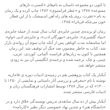
-
تا کنون دو مجموعه داستان به نام‌‌های «کنسرت تارهای
2018
ممنوعه» ۱۳۷۸ و «عطر فرانسوی» ۱۳۸۲ چاپ کرده و یک رمان
Mohsen
به نام «عقرب، روی پله های راه آهن اندیمشک، یا از این قطار
Namjoo
خون می‌‌چکه قربان!» ۱۳۸۵ .
Concert
رمان او برنده‌ی چندین جایزه‌‌ی کتاب سال شده، از جمله جایزه‌‌ی
-
«بنیاد گلشیری»، جایزه‌‌ی «مهرگان ادب»، و جایزه‌‌ی ادبی «واو».
2017
اما متاسفانه مدت کوتاهی پس از آنکه چاپ سوم آن روانه‌‌ی بازار
Arefnameh
شد، کتاب به خاطر مضمونِ ضد جنگِ آن توقیف شد. این رمان
-
همچنین تا کنون به زبان‌‌های فرانسه، آلمانی، کوردی، عربی،
2016
چینی، و چک، ترجمه شده و ترجمه‌‌ی انگلیسی آن نیز به زودی
Short
منتشر خواهد شد.
Story
Contests
آبکنار یک کتاب پژوهشی هم در زمینه‌ی ادبیات دوره ی قاجاریه
نوشته با نام «معرفی و بررسی آثار داستانی و نمایشی از ۱۲۵۰ تا
۱۳۰۰» که در سال ۱۳۸۷ توسط انتشاراتِ فرهنگستان زبان و
Short
ادبیات فارسی منتشر شده.
Story
2015
آبکنار بیش از ده سال سابقه‌ی تدریس نویسندگی خلاق دارد و در
Short
«دانشگاه هنر» و چندین نهاد خصوصی دیگر نظیر «کارنامه»
Story