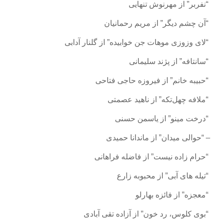
“نفربر” از مهرنوش تنهایی
Nowruz
2020
“آن چشم دیگر” از مریم رحمانیان
Nowruz
“لای وزوزی موهات جن خوابیده” از گلنار آدابی
2019
Nowruz
“سانتافه” از پژند سلیمانی
2018
Nowruz
“حبیبه خانم” از فیروزه حاجی فتاحی
2017
“ملافه چهل‌تکه” از ناهید عصمتی
Nowruz
2006
“درخت مینو” از یاسمن حسنی
Yalda
– “حوالی میدان” از ماندانا حمیدی
Celebrations
“حرام زاده نیست” از فاضله فراهانی
Yalda
“تیله های آبی” از محبوبه زارع
Night
2020
“معجزه” از فائزه بهارلو
Yalda
Night
“بوی کلوس، رد خون” از آزاده تقی آبادی