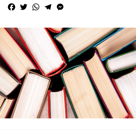
Facebook
Twitter
WhatsApp
Telegram
Messenger
Tirgan
Summer
Festivals