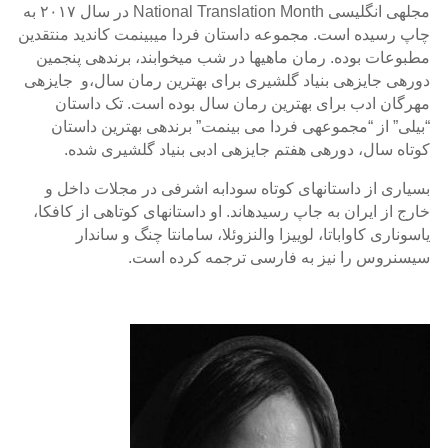
مجله­ی انگلیسی National Translation Month در سال ۲۰۱۷ به
چاپ رسیده است. مجموعه داستان فردا می­بینمت کاندید منتقدین
مطبوعات بوده. رمان ماهی­ها در شب می­خوابند، برنده­ی پنجمین
دوره­ی جایزه­ی بنیاد گلشیری برای بهترین رمان سال،و جایزه­ی
مهرگان ادب برای بهترین رمان سال بوده است. تک داستان
“بیلی” از “مجموعه­ی فردا می بینمت” برنده­ی بهترین داستان
کوتاه سال، دوره­ی هفتم جایزه­ی ادبی بنیاد گلشیری شده.
بسیاری از داستان­های کوتاه سودابه اشرفی در مجلات داخل و
خارج از ایران به جاپ رسیده­اند. او داستان­های کوتاهی از کافکا،
یاسوناری کاواباتا، لوییزا والنزوئلا، سامانتا چنگ و ساندار
سیسنروس را نیز به فارسی ترجمه کرده است.
.