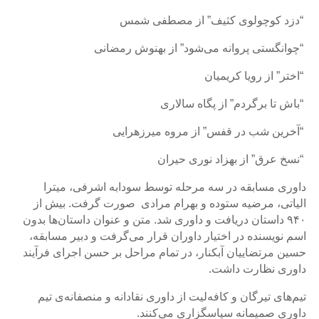
2018
Yalda
“دزد کوچولوی کثیف” از مصطفی شمس
Night
“چوانگستی پروانه می‌شود” از بهنوش رمضانی
2012
Galas
“اختر” از رویا کریمیان
“باش تا برگردم” از پگاه سالاری
Soiree
2019
“آخرین شب در قفس” از مروه میرزهرایی
Soiree
“نسخ عرق” از بهزاد نوری حیران
2017
Soiree
داوری مسابقه در سه مرحله توسط سودابه اشرفی، میترا
2015
الیاتی، مرضیه ستوده و بهرام مرادی صورت گرفت. بیش از
Soiree
۹۴۰ داستان دریافت و داوری شد. متن و عنوان داستان‌ها بدون
2013
اسم نویسنده در اختیار داوران قرار می‌گرفت و دبیر مسابقه،
Soiree
حسین مرتضاییان آبکنار، در تمام مراحل بر حسن اجرای فرآیند
2011
داوری نظارت داشت.
Collaborations
تیم‌های تیرگان و کافه‌لیت از داوری نقادانه و منصفانه‌ی تیم
داوری صمیمانه سپاسگزاری می‌کنند.