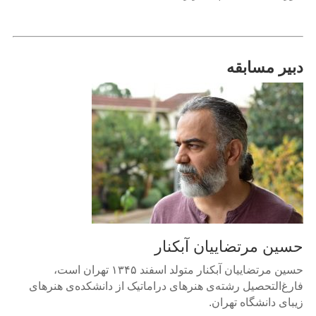
iBRIDGE
Toronto
-
2019
دبیر مسابقه
Iranian
Intellectuals
-
2019
Special
Events
Tirgan
Kids
Time
حسین مرتضاییان آبکنار
Golnar
&
حسین مرتضاییان آبکنار متولد اسفند ۱۳۴۵ تهران است،
Mahan
فارغ‌التحصیل رشته‌ی هنرهای دراماتیک از دانشکده‌ی هنرهای
Trio
زیبای دانشگاه تهران.
Concert